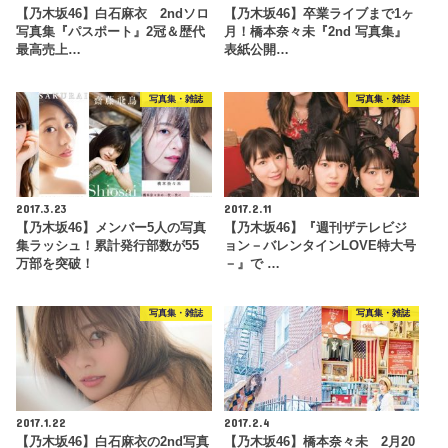
【乃木坂46】白石麻衣 2ndソロ
【乃木坂46】卒業ライブまで1ヶ
写真集『パスポート』2冠＆歴代
月！橋本奈々未『2nd 写真集』
最高売上…
表紙公開…
写真集・雑誌
写真集・雑誌
2017.3.23
2017.2.11
【乃木坂46】メンバー5人の写真
【乃木坂46】『週刊ザテレビジ
集ラッシュ！累計発行部数が55
ョン－バレンタインLOVE特大号
万部を突破！
－』で …
写真集・雑誌
写真集・雑誌
2017.1.22
2017.2.4
【乃木坂46】白石麻衣の2nd写真
【乃木坂46】橋本奈々未 2月20