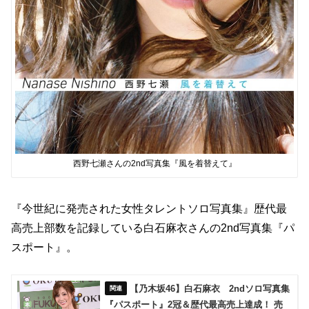
西野七瀬さんの2nd写真集『風を着替えて』
『今世紀に発売された女性タレントソロ写真集』歴代最
高売上部数を記録している白石麻衣さんの2nd写真集『パ
スポート』。
【乃木坂46】白石麻衣 2ndソロ写真集
『パスポート』2冠＆歴代最高売上達成！ 売