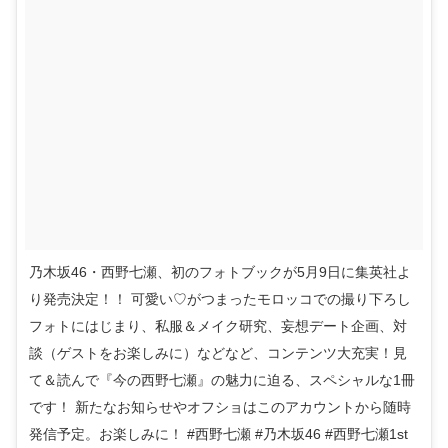
‪乃木坂46・西野七瀬、初のフォトブックが5月9日に集英社よ
り発売決定！！‬ 可愛い♡がつまったモロッコでの撮り下ろし
フォトにはじまり、私服＆メイク研究、妄想デート企画、対
談（ゲストをお楽しみに）などなど、コンテンツ大充実！見
て＆読んで『今の西野七瀬』の魅力に迫る、スペシャルな1冊
です！ 新たなお知らせやオフショはこのアカウントから随時
発信予定。お楽しみに！ #西野七瀬 #乃木坂46 #西野七瀬1st