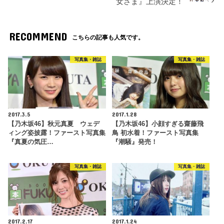
女さま』上演決定！
RECOMMEND
こちらの記事も人気です。
写真集・雑誌
写真集・雑誌
2017.3.5
2017.1.28
【乃木坂46】秋元真夏 ウェデ
【乃木坂46】小顔すぎる齋藤飛
ィング姿披露！ファースト写真集
鳥 初水着！ファースト写真集
『真夏の気圧…
『潮騒』発売！
写真集・雑誌
写真集・雑誌
2017.2.17
2017.1.24