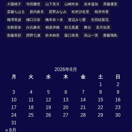
大園桃子
寺田蘭世
山下美月
山崎怜奈
岩本蓮加
斉藤優里
斎藤ちはる
新内眞衣
星野みなみ
松村沙友里
桜井玲香
梅澤美波
樋口日奈
橋本奈々未
渡辺みり愛
生田絵梨花
生駒里奈
白石麻衣
相楽伊織
秋元真夏
舞台
若月佑美
衛藤美彩
西野七瀬
鈴木絢音
阪口珠美
高山一実
齋藤飛鳥
2026年8月
月
火
水
木
金
土
日
1
2
3
4
5
6
7
8
9
10
11
12
13
14
15
16
17
18
19
20
21
22
23
24
25
26
27
28
29
30
31
« 8月