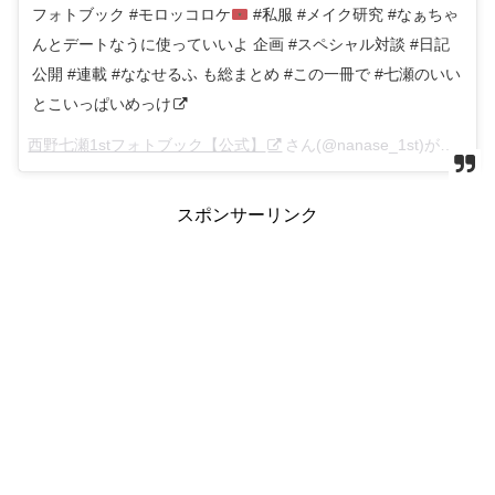
フォトブック #モロッコロケ
#私服 #メイク研究 #なぁちゃ
んとデートなうに使っていいよ 企画 #スペシャル対談 #日記
公開 #連載 #ななせるふ も総まとめ #この一冊で #七瀬のいい
とこいっぱいめっけ
西野七瀬1stフォトブック【公式】
さん(@nanase_1st)がシェアした投稿 –
スポンサーリンク