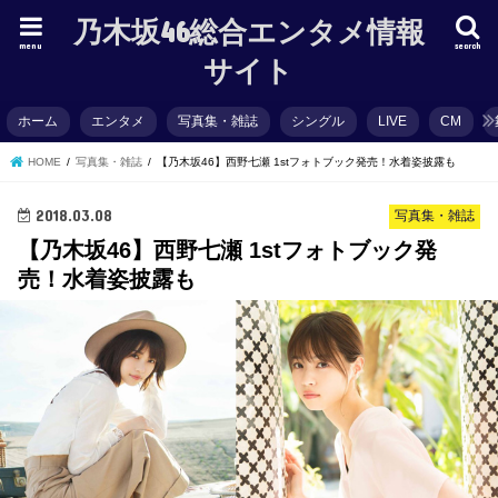
乃木坂46総合エンタメ情報
menu
search
サイト
ホーム
エンタメ
写真集・雑誌
シングル
LIVE
CM
HOME
写真集・雑誌
【乃木坂46】西野七瀬 1stフォトブック発売！水着姿披露も
2018.03.08
写真集・雑誌
【乃木坂46】西野七瀬 1stフォトブック発
売！水着姿披露も