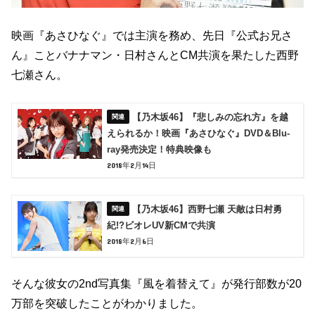
映画『あさひなぐ』では主演を務め、先日『公式お兄さ
ん』ことバナナマン・日村さんとCM共演を果たした西野
七瀬さん。
【乃木坂46】『悲しみの忘れ方』を越
えられるか！映画『あさひなぐ』DVD＆Blu-
ray発売決定！特典映像も
2018年2月14日
【乃木坂46】西野七瀬 天敵は日村勇
紀!?ビオレUV新CMで共演
2018年2月6日
そんな彼女の2nd写真集『風を着替えて』が発行部数が20
万部を突破したことがわかりました。