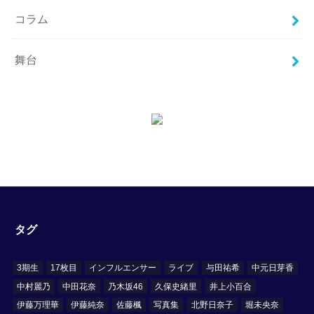
コラム
舞台
タグ
3期生
17枚目
インフルエンサー
ライブ
与田祐希
中元日芽香
中村麗乃
中田花奈
乃木坂46
久保史緒里
井上小百合
伊藤万理華
伊藤純奈
佐藤楓
写真集
北野日奈子
堀未央奈