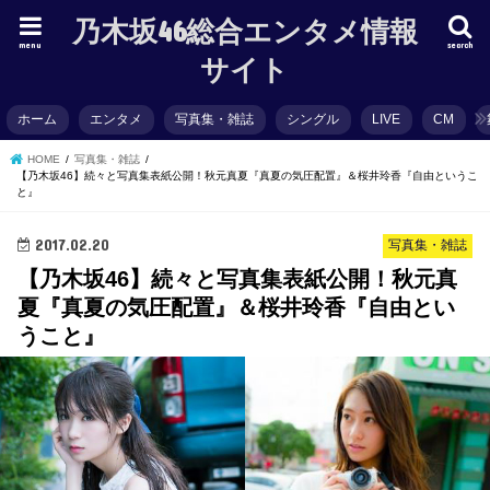
乃木坂46総合エンタメ情報
menu
search
サイト
ホーム
エンタメ
写真集・雑誌
シングル
LIVE
CM
HOME
写真集・雑誌
【乃木坂46】続々と写真集表紙公開！秋元真夏『真夏の気圧配置』＆桜井玲香『自由というこ
と』
2017.02.20
写真集・雑誌
【乃木坂46】続々と写真集表紙公開！秋元真
夏『真夏の気圧配置』＆桜井玲香『自由とい
うこと』