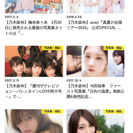
2017.2.4
2018.6.30
【乃木坂46】橋本奈々未 2月20
【乃木坂46】anan『真夏の全国
日に発売される最後の写真集タイ
ツアー2018』 公式SPECIAL …
トルは『…
写真集・雑誌
写真集・雑誌
2017.2.11
2017.12.4
【乃木坂46】『週刊ザテレビジ
【乃木坂46】与田祐希 ファー
ョン－バレンタインLOVE特大号
スト写真集『日向の温度』表紙公
－』で …
開&発売記念…
写真集・雑誌
写真集・雑誌