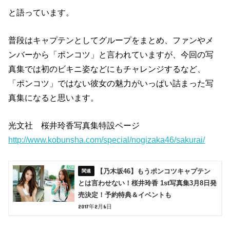
と語っています。
普段はキャプテンとしてグループをまとめ、ファンやメ
ンバーから「ポンコツ」と言われていますが、今回の写
真集では初のビキニ姿などにもチャレンジするなど、
「ポンコツ」ではない彼女の魅力がいっぱい詰まった写
真集になると思います。
光文社 桜井玲香写真集特設ページ
http://www.kobunsha.com/special/nogizaka46/sakurai/
【乃木坂46】もうポンコツキャプテン
とは言わせない！桜井玲香 1st写真集3月8日発
売決定！予約特典＆イベントも
2017年2月6日