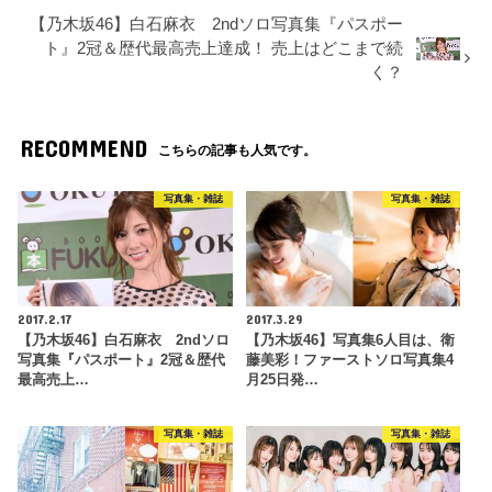
【乃木坂46】白石麻衣 2ndソロ写真集『パスポー
ト』2冠＆歴代最高売上達成！ 売上はどこまで続
く？
RECOMMEND
こちらの記事も人気です。
写真集・雑誌
写真集・雑誌
2017.2.17
2017.3.29
【乃木坂46】白石麻衣 2ndソロ
【乃木坂46】写真集6人目は、衛
写真集『パスポート』2冠＆歴代
藤美彩！ファーストソロ写真集4
最高売上…
月25日発…
写真集・雑誌
写真集・雑誌