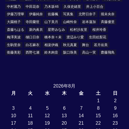
中村麗乃
中田花奈
乃木坂46
久保史緒里
井上小百合
伊藤万理華
伊藤純奈
佐藤楓
写真集
北野日奈子
堀未央奈
大園桃子
寺田蘭世
山下美月
山崎怜奈
岩本蓮加
斉藤優里
斎藤ちはる
新内眞衣
星野みなみ
松村沙友里
桜井玲香
梅澤美波
樋口日奈
橋本奈々未
渡辺みり愛
生田絵梨花
生駒里奈
白石麻衣
相楽伊織
秋元真夏
舞台
若月佑美
衛藤美彩
西野七瀬
鈴木絢音
阪口珠美
高山一実
齋藤飛鳥
2026年8月
月
火
水
木
金
土
日
1
2
3
4
5
6
7
8
9
10
11
12
13
14
15
16
17
18
19
20
21
22
23