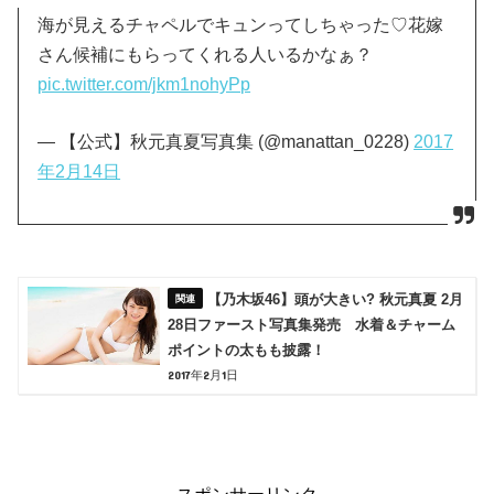
海が見えるチャペルでキュンってしちゃった♡花嫁
さん候補にもらってくれる人いるかなぁ？
pic.twitter.com/jkm1nohyPp
— 【公式】秋元真夏写真集 (@manattan_0228)
2017
年2月14日
【乃木坂46】頭が大きい? 秋元真夏 2月
28日ファースト写真集発売 水着＆チャーム
ポイントの太もも披露！
2017年2月1日
スポンサーリンク