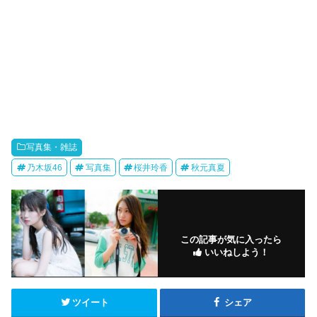
写真集・雑誌
乃木坂46
写真集
桜井玲香
秋元真夏
この記事が気に入ったら
いいねしよう！
ツイート
シェア