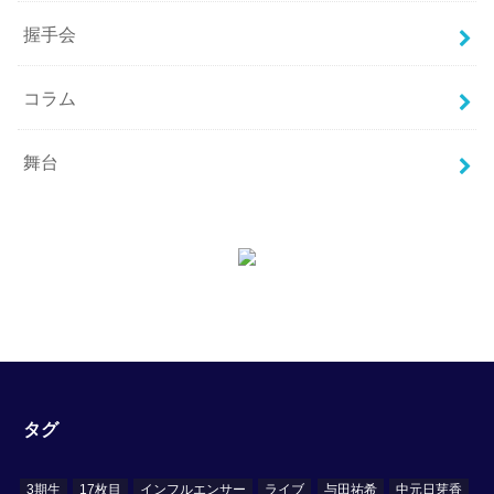
握手会
コラム
舞台
タグ
3期生
17枚目
インフルエンサー
ライブ
与田祐希
中元日芽香