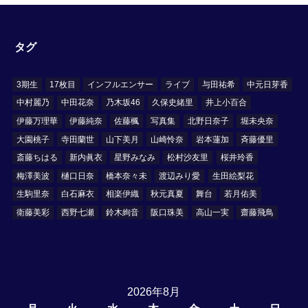
タグ
3期生
17枚目
インフルエンサー
ライブ
与田祐希
中元日芽香
中村麗乃
中田花奈
乃木坂46
久保史緒里
井上小百合
伊藤万理華
伊藤純奈
佐藤楓
写真集
北野日奈子
堀未央奈
大園桃子
寺田蘭世
山下美月
山崎怜奈
岩本蓮加
斉藤優里
斎藤ちはる
新内眞衣
星野みなみ
松村沙友里
桜井玲香
梅澤美波
樋口日奈
橋本奈々未
渡辺みり愛
生田絵梨花
生駒里奈
白石麻衣
相楽伊織
秋元真夏
舞台
若月佑美
衛藤美彩
西野七瀬
鈴木絢音
阪口珠美
高山一実
齋藤飛鳥
2026年8月