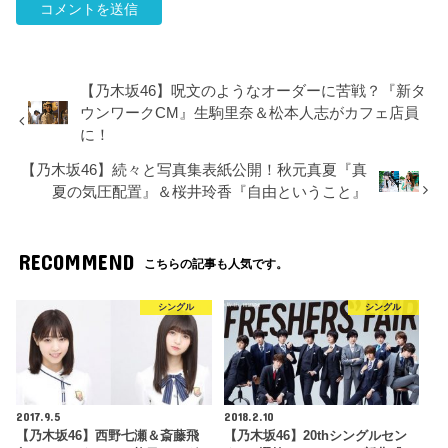
【乃木坂46】呪文のようなオーダーに苦戦？『新タ
ウンワークCM』生駒里奈＆松本人志がカフェ店員
に！
【乃木坂46】続々と写真集表紙公開！秋元真夏『真
夏の気圧配置』＆桜井玲香『自由ということ』
RECOMMEND
こちらの記事も人気です。
シングル
シングル
2017.9.5
2018.2.10
【乃木坂46】西野七瀬＆斎藤飛
【乃木坂46】20thシングルセン