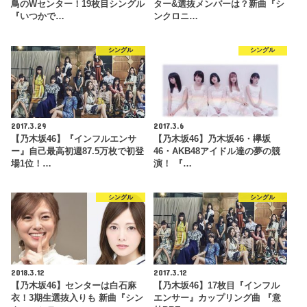
鳥のWセンター！19枚目シングル
ター&選抜メンバーは？新曲『シ
『いつかで…
ンクロニ…
シングル
シングル
2017.3.29
2017.3.6
【乃木坂46】『インフルエンサ
【乃木坂46】乃木坂46・欅坂
ー』自己最高初週87.5万枚で初登
46・AKB48アイドル達の夢の競
場1位！…
演！ 『…
シングル
シングル
2018.3.12
2017.3.12
【乃木坂46】センターは白石麻
【乃木坂46】17枚目『インフル
衣！3期生選抜入りも 新曲『シン
エンサー』カップリング曲 『意