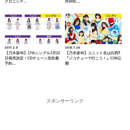
クロニシテ…
外BRE…
シングル
シングル
2017.2.8
2018.7.28
【乃木坂46】17thシングル3月22
【乃木坂46】ユニット名は白西⁈
日発売決定！CDチェーン別先着
『ジコチューで行こう！』C/W公
予約…
開
スポンサーリンク