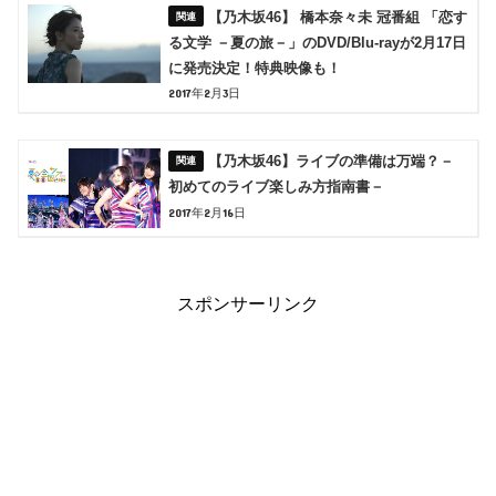
【乃木坂46】 橋本奈々未 冠番組 「恋す
る文学 －夏の旅－」のDVD/Blu-rayが2月17日
に発売決定！特典映像も！
2017年2月3日
【乃木坂46】ライブの準備は万端？－
初めてのライブ楽しみ方指南書－
2017年2月16日
スポンサーリンク