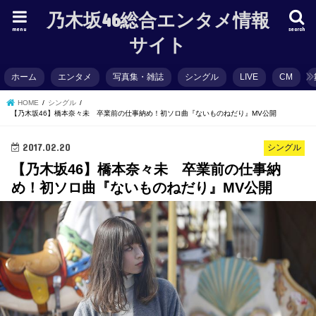
乃木坂46総合エンタメ情報
menu
search
サイト
ホーム
エンタメ
写真集・雑誌
シングル
LIVE
CM
HOME
シングル
【乃木坂46】橋本奈々未 卒業前の仕事納め！初ソロ曲『ないものねだり』MV公開
2017.02.20
シングル
【乃木坂46】橋本奈々未 卒業前の仕事納
め！初ソロ曲『ないものねだり』MV公開