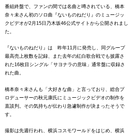
番組終盤で、ファンの間では名曲と噂されている、橋本
奈々未さん初のソロ曲『ないものねだり』のミュージッ
クビデオが2月15日乃木坂46公式サイトから公開されまし
た。
『ないものねだり』は 昨年11月に発売し、同グループ
最高売上枚数を記録、また去年の紅白歌合戦でも披露さ
れた16枚目シングル「サヨナラの意味」通常盤に収録さ
れた曲。
橋本奈々未さんも「大好きな曲」と言っており、総合プ
ロデューサーの秋元康氏にミュージックビデオの制作を
直談判。その気持ちが伝わり急遽制作が決まったそうで
す。
撮影は先週行われ、横浜コスモワールドをはじめ、横浜