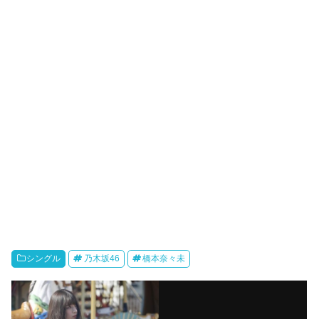
シングル
乃木坂46
橋本奈々未