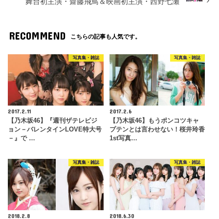
舞台初主演・齋藤飛鳥＆映画初主演・西野七瀬
RECOMMEND
こちらの記事も人気です。
写真集・雑誌
写真集・雑誌
2017.2.11
2017.2.6
【乃木坂46】『週刊ザテレビジ
【乃木坂46】もうポンコツキャ
ョン－バレンタインLOVE特大号
プテンとは言わせない！桜井玲香
－』で …
1st写真…
写真集・雑誌
写真集・雑誌
2018.2.8
2018.6.30