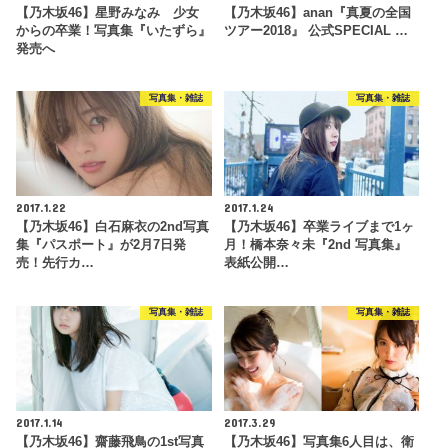
【乃木坂46】星野みなみ 少女
【乃木坂46】anan『真夏の全国
からの卒業！写真集『いたずら』
ツアー2018』 公式SPECIAL …
発売へ
写真集・雑誌
写真集・雑誌
2017.1.22
2017.1.24
【乃木坂46】白石麻衣の2nd写真
【乃木坂46】卒業ライブまで1ヶ
集『パスポート』が2月7日発
月！橋本奈々未『2nd 写真集』
売！先行カ…
表紙公開…
写真集・雑誌
写真集・雑誌
2017.1.14
2017.3.29
【乃木坂46】齋藤飛鳥の1st写真
【乃木坂46】写真集6人目は、衛