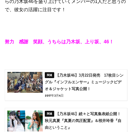
らの乃木坂46を盛り上げていくメンバーの1人だと思うの
で、彼女の活躍に注目です！
努力 感謝 笑顔、うちらは乃木坂、上り坂、46！
【乃木坂46】3月22日発売 17枚目シン
グル『インフルエンサー』ミュージックビデ
オ＆ジャケット写真公開！
2017年3月4日
【乃木坂46】続々と写真集表紙公開！
秋元真夏『真夏の気圧配置』＆桜井玲香『自
由ということ』