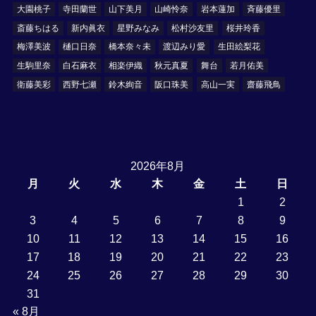
大園桃子
寺田蘭世
山下美月
山崎怜奈
岩本蓮加
斉藤優里
斎藤ちはる
新内眞衣
星野みなみ
松村沙友里
桜井玲香
梅澤美波
樋口日奈
橋本奈々未
渡辺みり愛
生田絵梨花
生駒里奈
白石麻衣
相楽伊織
秋元真夏
舞台
若月佑美
衛藤美彩
西野七瀬
鈴木絢音
阪口珠美
高山一実
齋藤飛鳥
2026年8月
月
火
水
木
金
土
日
1
2
3
4
5
6
7
8
9
10
11
12
13
14
15
16
17
18
19
20
21
22
23
24
25
26
27
28
29
30
31
« 8月