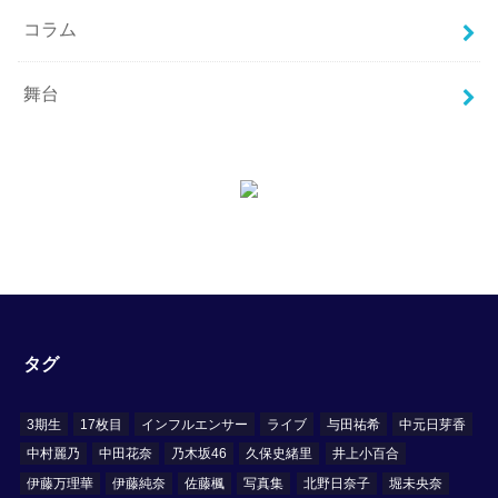
コラム
舞台
タグ
3期生
17枚目
インフルエンサー
ライブ
与田祐希
中元日芽香
中村麗乃
中田花奈
乃木坂46
久保史緒里
井上小百合
伊藤万理華
伊藤純奈
佐藤楓
写真集
北野日奈子
堀未央奈