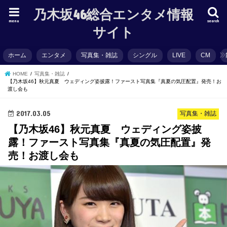
乃木坂46総合エンタメ情報
menu
search
サイト
ホーム
エンタメ
写真集・雑誌
シングル
LIVE
CM
HOME
写真集・雑誌
【乃木坂46】秋元真夏 ウェディング姿披露！ファースト写真集『真夏の気圧配置』発売！お
渡し会も
2017.03.05
写真集・雑誌
【乃木坂46】秋元真夏 ウェディング姿披
露！ファースト写真集『真夏の気圧配置』発
売！お渡し会も