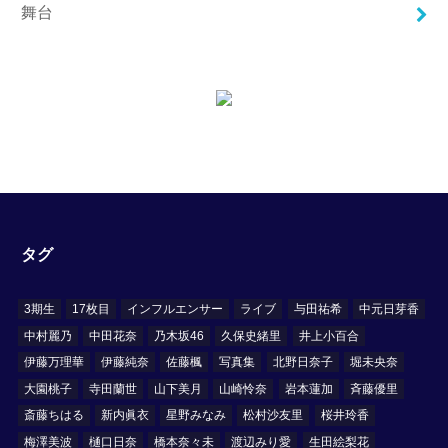
舞台
タグ
3期生
17枚目
インフルエンサー
ライブ
与田祐希
中元日芽香
中村麗乃
中田花奈
乃木坂46
久保史緒里
井上小百合
伊藤万理華
伊藤純奈
佐藤楓
写真集
北野日奈子
堀未央奈
大園桃子
寺田蘭世
山下美月
山崎怜奈
岩本蓮加
斉藤優里
斎藤ちはる
新内眞衣
星野みなみ
松村沙友里
桜井玲香
梅澤美波
樋口日奈
橋本奈々未
渡辺みり愛
生田絵梨花