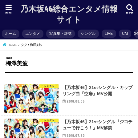
乃木坂46総合エンタメ情報
menu
search
サイト
ホーム
エンタメ
写真集・雑誌
シングル
LIVE
CM
HOME
タグ : 梅澤美波
梅澤美波
シングル
【乃木坂46】21stシングル・カップ
リング曲『空扉』MV公開
2018.08.06
シングル
【乃木坂46】21stシングル『ジコチ
ューで行こう！』MV解禁
2018.07.20