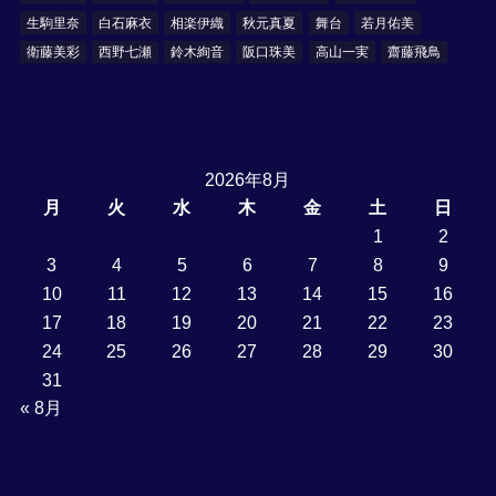
生駒里奈
白石麻衣
相楽伊織
秋元真夏
舞台
若月佑美
衛藤美彩
西野七瀬
鈴木絢音
阪口珠美
高山一実
齋藤飛鳥
2026年8月
月
火
水
木
金
土
日
1
2
3
4
5
6
7
8
9
10
11
12
13
14
15
16
17
18
19
20
21
22
23
24
25
26
27
28
29
30
31
« 8月