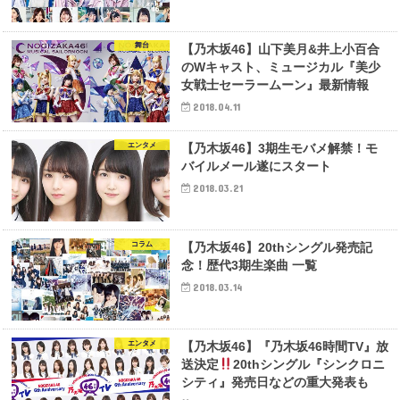
舞台
【乃木坂46】山下美月&井上小百合
のWキャスト、ミュージカル『美少
女戦士セーラームーン』最新情報
2018.04.11
エンタメ
【乃木坂46】3期生モバメ解禁！モ
バイルメール遂にスタート
2018.03.21
コラム
【乃木坂46】20thシングル発売記
念！歴代3期生楽曲 一覧
2018.03.14
エンタメ
【乃木坂46】『乃木坂46時間TV』放
送決定
20thシングル『シンクロニ
シティ』発売日などの重大発表も