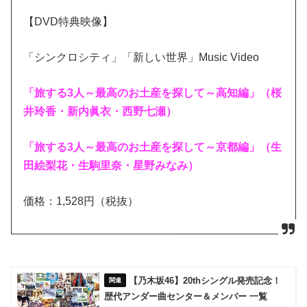
【DVD特典映像】
「シンクロシティ」「新しい世界」Music Video
「旅する3人～最高のお土産を探して～高知編」（桜
井玲香・新内眞衣・西野七瀬）
「旅する3人～最高のお土産を探して～京都編」（生
田絵梨花・生駒里奈・星野みなみ）
価格：1,528円（税抜）
【乃木坂46】20thシングル発売記念！
歴代アンダー曲センター＆メンバー 一覧