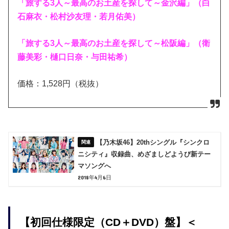
「旅する3人～最高のお土産を探して～金沢編」（白
石麻衣・松村沙友理・若月佑美）
「旅する3人～最高のお土産を探して～松阪編」（衛
藤美彩・樋口日奈・与田祐希）
価格：1,528円（税抜）
【乃木坂46】20thシングル『シンクロ
ニシティ』収録曲、めざましどようび新テー
マソングへ
2018年4月6日
【初回仕様限定（CD＋DVD）盤】＜