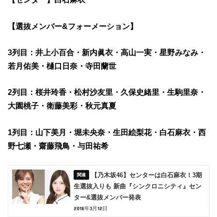
【選抜メンバー&フォーメーション】
3列目：井上小百合・新内眞衣・高山一実・星野みなみ・
若月佑美・樋口日奈・寺田蘭世
2列目：桜井玲香・松村沙友里・久保史緒里・生駒里奈・
大園桃子・衛藤美彩・秋元真夏
1列目：山下美月・堀未央奈・生田絵梨花・白石麻衣・西
野七瀬・齋藤飛鳥・与田祐希
【乃木坂46】センターは白石麻衣！3期
生選抜入りも 新曲『シンクロニシティ』セン
ター&選抜メンバー発表
2018年3月12日