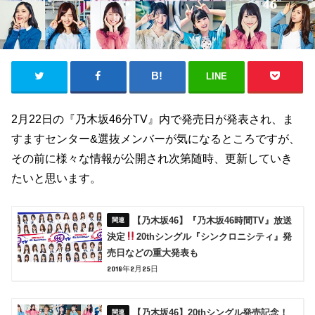
LINE
2月22日の『乃木坂46分TV』内で発売日が発表され、ま
すますセンター&選抜メンバーが気になるところですが、
その前に様々な情報が公開され次第随時、更新していき
たいと思います。
【乃木坂46】『乃木坂46時間TV』放送
決定
20thシングル『シンクロニシティ』発
売日などの重大発表も
2018年2月25日
【乃木坂46】20thシングル発売記念！