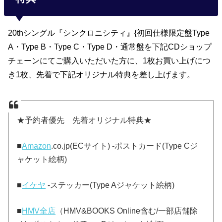
20thシングル『シンクロニシティ』{初回仕様限定盤Type
A・Type B・Type C・Type D・通常盤を下記CDショップ
チェーンにてご購入いただいた方に、1枚お買い上げにつ
き1枚、先着で下記オリジナル特典を差し上げます。
★予約者優先 先着オリジナル特典★
■
Amazon
.co.jp(ECサイト) -ポストカード(Type Cジ
ャケット絵柄)
■
イケヤ
-ステッカー(Type Aジャケット絵柄)
■
HMV全店
（HMV&BOOKS Online含む/一部店舗除