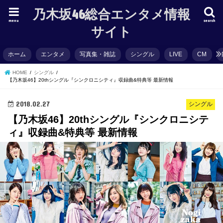
乃木坂46総合エンタメ情報
menu
search
サイト
ホーム
エンタメ
写真集・雑誌
シングル
LIVE
CM
HOME
シングル
【乃木坂46】20thシングル『シンクロニシティ』収録曲&特典等 最新情報
2018.02.27
シングル
【乃木坂46】20thシングル『シンクロニシテ
ィ』収録曲&特典等 最新情報