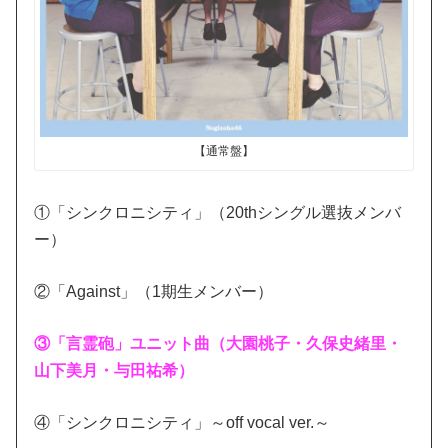
【通常盤】
①「シンクロニシティ」（20thシングル選抜メンバ
ー）
②「Against」（1期生メンバー）
③「言霊砲」ユニット曲（大園桃子・久保史緒里・
山下美月・与田祐希）
④「シンクロニシティ」～off vocal ver.～