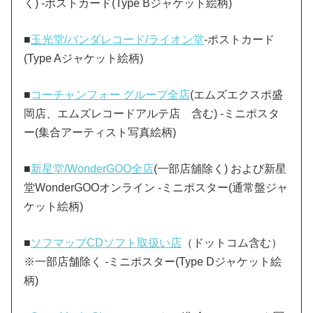
く) -ポストカード(Type Bジャケット絵柄)
■
玉光堂/バンダレコード/ライオン堂
-ポストカード
(Type Aジャケット絵柄)
■
コーチャンフォー グループ全店
(エムズエクスポ盛
岡店、エムズレコードアルテ店 含む) -ミニポスタ
ー(集合アーティスト写真絵柄)
■
新星堂/WonderGOO全店
(一部店舖除く) および新星
堂WonderGOOオンライン -ミニポスター(通常盤ジャ
ケット絵柄)
■
ソフマップCDソフト取扱い店
（ドットコム含む）
※一部店舗除く -ミニポスター(Type Dジャケット絵
柄)