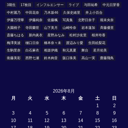
3期生
17枚目
インフルエンサー
ライブ
与田祐希
中元日芽香
中村麗乃
中田花奈
乃木坂46
久保史緒里
井上小百合
伊藤万理華
伊藤純奈
佐藤楓
写真集
北野日奈子
堀未央奈
大園桃子
寺田蘭世
山下美月
山崎怜奈
岩本蓮加
斉藤優里
斎藤ちはる
新内眞衣
星野みなみ
松村沙友里
桜井玲香
梅澤美波
樋口日奈
橋本奈々未
渡辺みり愛
生田絵梨花
生駒里奈
白石麻衣
相楽伊織
秋元真夏
舞台
若月佑美
衛藤美彩
西野七瀬
鈴木絢音
阪口珠美
高山一実
齋藤飛鳥
2026年8月
月
火
水
木
金
土
日
1
2
3
4
5
6
7
8
9
10
11
12
13
14
15
16
17
18
19
20
21
22
23