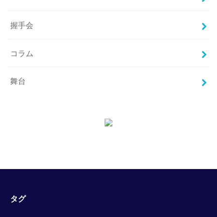
握手会
コラム
舞台
タグ