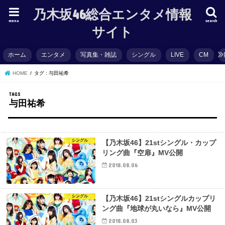
乃木坂46総合エンタメ情報
menu
search
サイト
ホーム
エンタメ
写真集・雑誌
シングル
LIVE
CM
HOME
タグ : 与田祐希
与田祐希
シングル
【乃木坂46】21stシングル・カップ
リング曲『空扉』MV公開
2018.08.06
シングル
【乃木坂46】21stシングルカップリ
ング曲『地球が丸いなら』MV公開
2018.08.03